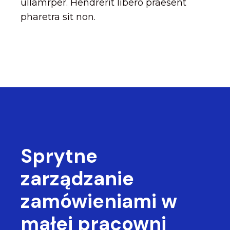
ullamrper. Hendrerit libero praesent
pharetra sit non.
Sprytne
zarządzanie
zamówieniami
w
małej pracowni