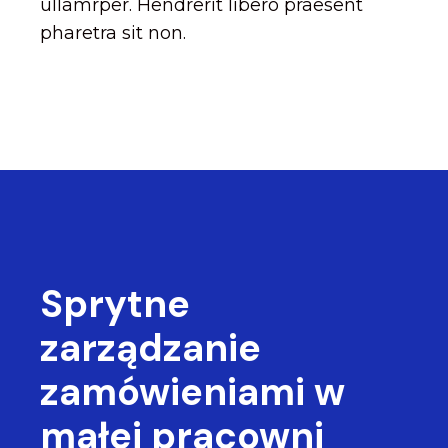
ullamrper. Hendrerit libero praesent
pharetra sit non.
Sprytne
zarządzanie
zamówieniami
w
małej pracowni